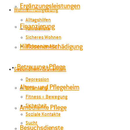
Ergänzungsleistungen
Wohnen+Umgebung
Alltagshilfen
Finanzierung
Fahrdienste
Sicheres Wohnen
Hilflosenentschädigung
Wohnen im Alter
Betreuung+Pflege
Gesundheit+Prävention
Depression
Alters- und Pflegeheim
Ernährung
Fitness + Bewegung
Sicherheit
Ambulante Pflege
Soziale Kontakte
Sucht
Besuchsdienste