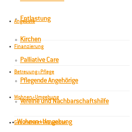
Entlastung
Angebote
Kirchen
Finanzierung
Palliative Care
Betreuung+Pflege
Pflegende Angehörige
Wohnen+Umgebung
Vereine und Nachbarschaftshilfe
Wohnen+Umgebung
Gesundheit+Prävention