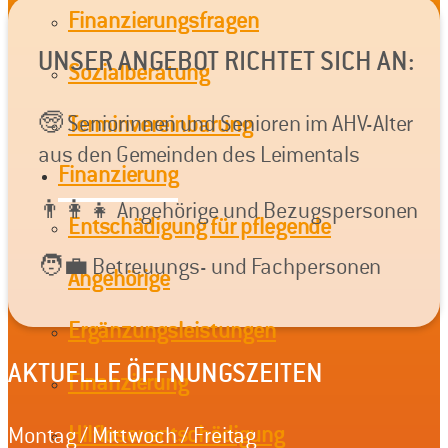
Finanzierungsfragen
UNSER ANGEBOT RICHTET SICH AN:
Sozialberatung
🧓 Seniorinnen und Senioren im AHV-Alter
Terminvereinbarung
aus den Gemeinden des Leimentals
Finanzierung
👨‍👩‍👧 Angehörige und Bezugspersonen
Entschädigung für pflegende
🧑‍💼 Betreuungs- und Fachpersonen
Angehörige
Ergänzungsleistungen
AKTUELLE ÖFFNUNGSZEITEN
Finanzierung
Hilflosenentschädigung
Montag / Mittwoch / Freitag