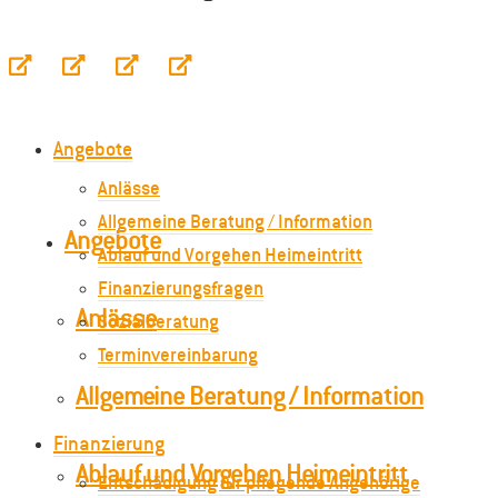
Angebote
Anlässe
Allgemeine Beratung / Information
Angebote
Ablauf und Vorgehen Heimeintritt
Finanzierungsfragen
Anlässe
Sozialberatung
Terminvereinbarung
Allgemeine Beratung / Information
Finanzierung
Ablauf und Vorgehen Heimeintritt
Entschädigung für pflegende Angehörige