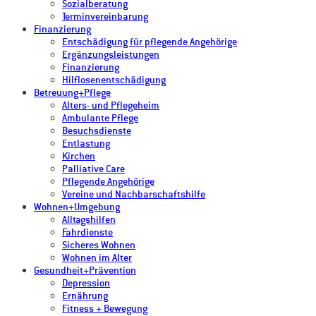
Sozialberatung
Terminvereinbarung
Finanzierung
Entschädigung für pflegende Angehörige
Ergänzungsleistungen
Finanzierung
Hilflosenentschädigung
Betreuung+Pflege
Alters- und Pflegeheim
Ambulante Pflege
Besuchsdienste
Entlastung
Kirchen
Palliative Care
Pflegende Angehörige
Vereine und Nachbarschaftshilfe
Wohnen+Umgebung
Alltagshilfen
Fahrdienste
Sicheres Wohnen
Wohnen im Alter
Gesundheit+Prävention
Depression
Ernährung
Fitness + Bewegung