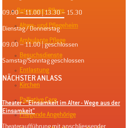
Betreuung+Pflege
09.00 – 11.00 | 13.30 – 15.30
Alters- und Pflegeheim
Dienstag / Donnerstag
Ambulante Pflege
09.00 – 11.00 | geschlossen
Besuchsdienste
Samstag/Sonntag geschlossen
Entlastung
NÄCHSTER ANLASS
Kirchen
Palliative Care
Theater - "Einsamkeit im Alter - Wege aus der
Einsamkeit"
Pflegende Angehörige
Theateraufführung mit anschliessender