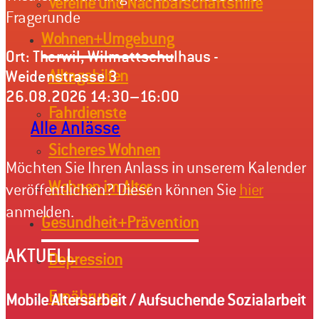
Vereine und Nachbarschaftshilfe
Fragerunde
Wohnen+Umgebung
Ort: Therwil, Wilmattschulhaus -
Weidenstrasse 3
Alltagshilfen
26.08.2026 14:30–16:00
Fahrdienste
Alle Anlässe
Sicheres Wohnen
Möchten Sie Ihren Anlass in unserem Kalender
Wohnen im Alter
veröffentlichen? Diesen können Sie
hier
anmelden.
Gesundheit+Prävention
AKTUELL
Depression
Ernährung
Mobile Altersarbeit / Aufsuchende Sozialarbeit