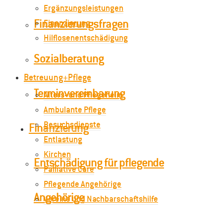
Ergänzungsleistungen
Finanzierungsfragen
Finanzierung
Hilflosenentschädigung
Sozialberatung
Betreuung+Pflege
Terminvereinbarung
Alters- und Pflegeheim
Ambulante Pflege
Besuchsdienste
Finanzierung
Entlastung
Kirchen
Entschädigung für pflegende
Palliative Care
Pflegende Angehörige
Angehörige
Vereine und Nachbarschaftshilfe