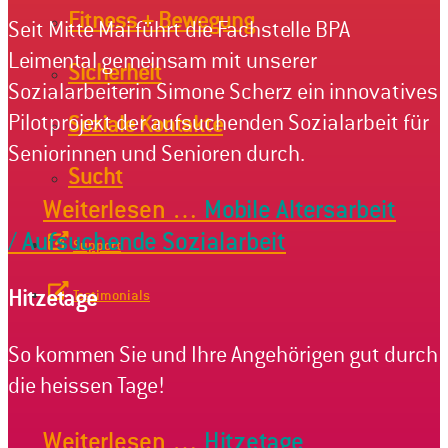
Fitness + Bewegung
Seit Mitte Mai führt die Fachstelle BPA
Leimental gemeinsam mit unserer
Sicherheit
Sozialarbeiterin Simone Scherz ein innovatives
Pilotprojekt der aufsuchenden Sozialarbeit für
Soziale Kontakte
Seniorinnen und Senioren durch.
Sucht
Weiterlesen …
Mobile Altersarbeit
/ Aufsuchende Sozialarbeit
Support
Hitzetage
Testimonials
So kommen Sie und Ihre Angehörigen gut durch
die heissen Tage!
Weiterlesen …
Hitzetage