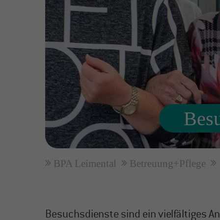
About us
Lorem ipsum dolor sit
amet, consectetuer
adipiscing elit.
Aenean commodo ligula
eget dolor. Aenean massa.
Cum sociis natoque
Besu
penatibus et magnis dis
parturient montes,
nascetur ridiculus mus.
BPA Leimental
Betreuung+Pflege
Donec quam felis, ultricies
nec.
Besuchsdienste sind ein vielfältiges A