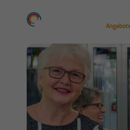
Login
Supp
Angebot
Lorem
Benutzername
amet
24
Passwort
We offer s
Anmelden
Mon - Fri
Register
|
Lost your password?