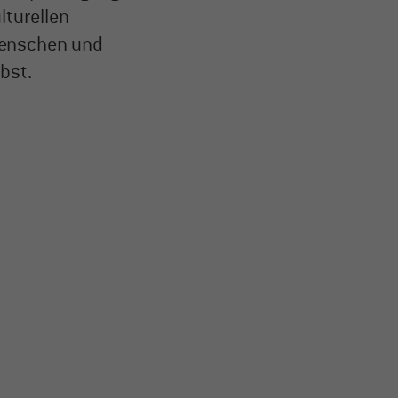
lturellen
Menschen und
bst.