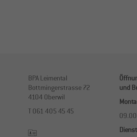
BPA Leimental
Öffnun
Bottmingerstrasse 72
und Be
4104 Oberwil
Montag
T
061 405 45 45
09.00 
Dienst