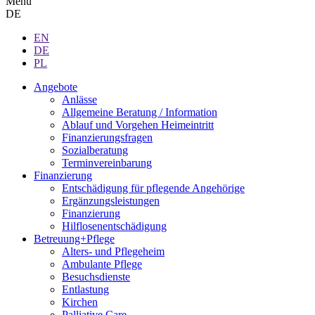
Menu
DE
EN
DE
PL
Angebote
Anlässe
Allgemeine Beratung / Information
Ablauf und Vorgehen Heimeintritt
Finanzierungsfragen
Sozialberatung
Terminvereinbarung
Finanzierung
Entschädigung für pflegende Angehörige
Ergänzungsleistungen
Finanzierung
Hilflosenentschädigung
Betreuung+Pflege
Alters- und Pflegeheim
Ambulante Pflege
Besuchsdienste
Entlastung
Kirchen
Palliative Care