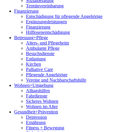
Sozialberatung
Terminvereinbarung
Finanzierung
Entschädigung für pflegende Angehörige
Ergänzungsleistungen
Finanzierung
Hilflosenentschädigung
Betreuung+Pflege
Alters- und Pflegeheim
Ambulante Pflege
Besuchsdienste
Entlastung
Kirchen
Palliative Care
Pflegende Angehörige
Vereine und Nachbarschaftshilfe
Wohnen+Umgebung
Alltagshilfen
Fahrdienste
Sicheres Wohnen
Wohnen im Alter
Gesundheit+Prävention
Depression
Ernährung
Fitness + Bewegung