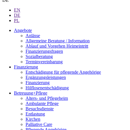
DE
EN
DE
PL
Angebote
Anlässe
Allgemeine Beratung / Information
Ablauf und Vorgehen Heimeintritt
Finanzierungsfragen
Sozialberatung
Terminvereinbarung
Finanzierung
Entschädigung für pflegende Angehörige
Ergänzungsleistungen
Finanzierung
Hilflosenentschädigung
Betreuung+Pflege
Alters- und Pflegeheim
Ambulante Pflege
Besuchsdienste
Entlastung
Kirchen
Palliative Care
Pflegende Angehörige