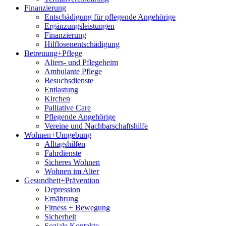
Finanzierung
Entschädigung für pflegende Angehörige
Ergänzungsleistungen
Finanzierung
Hilflosenentschädigung
Betreuung+Pflege
Alters- und Pflegeheim
Ambulante Pflege
Besuchsdienste
Entlastung
Kirchen
Palliative Care
Pflegende Angehörige
Vereine und Nachbarschaftshilfe
Wohnen+Umgebung
Alltagshilfen
Fahrdienste
Sicheres Wohnen
Wohnen im Alter
Gesundheit+Prävention
Depression
Ernährung
Fitness + Bewegung
Sicherheit
Soziale Kontakte